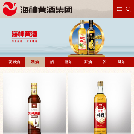
花雕酒
料酒
醋
麻油
酱油
酱
蚝油