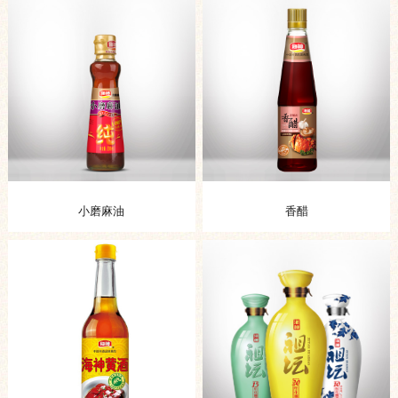
小磨麻油
香醋