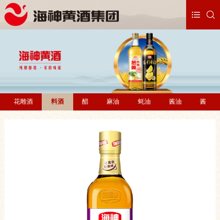
花雕酒
料酒
醋
麻油
蚝油
酱油
酱