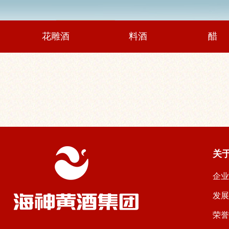
花雕酒
料酒
醋
关
企
发
荣