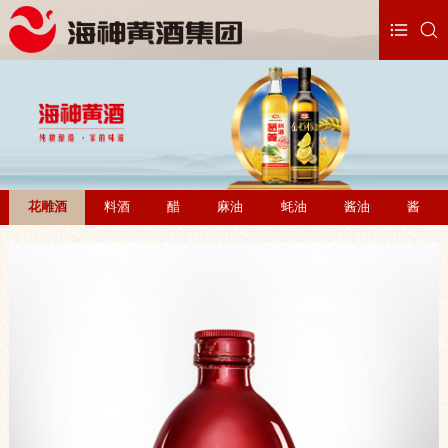
花雕酒
料酒
醋
麻油
蚝油
酱油
酱